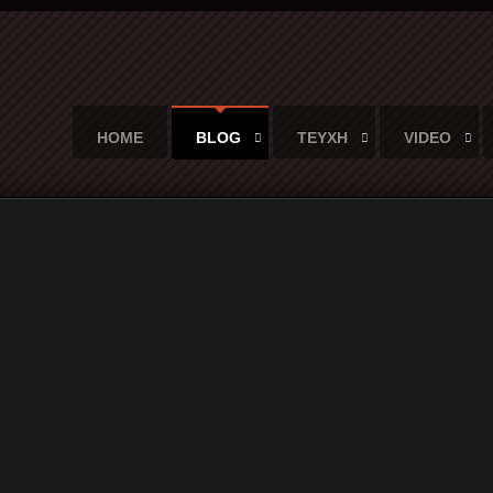
HOME
BLOG
ΤΕΥΧΗ
VIDEO
ιου νομίσματος...
όψεις του ίδιου νομίσματος...