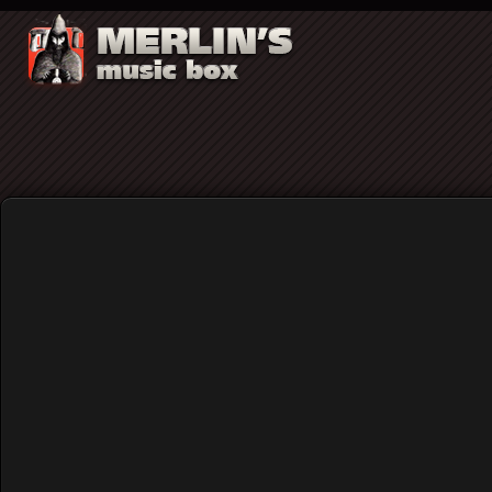
Φασισμός και λαϊκισμός: δυο όψεις του ίδ
Home
Blog
Φασισμός και λαϊκισμός: δυο 
Published: Wednesday, 10 June 2020 20:38
Written by
Γιάννης Καστανάρας