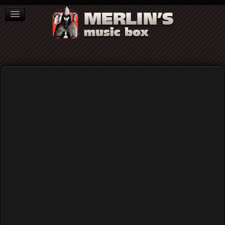
ΒΙΒΛΙΑ
NEWS
ΣΥΝΕΝΤΕΥΞΕΙΣ
Αντιφασισμός
25 Θέσεις για το Φασισμό