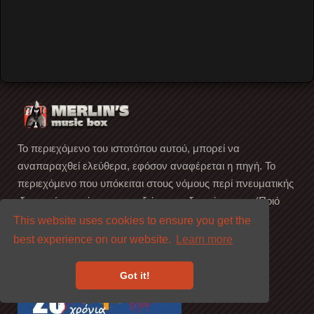
περιοδείας με τίτλο Cube-E (The History of American
Music
…
Read More
Το περιεχόμενο του ιστοτόπου αυτού, μπορεί να
αναπαραχθεί ελεύθερα, εφόσον αναφέρεται η πηγή. Το
περιεχόμενο που υπόκειται στους νόμους περί πνευματικής
ιδιοκτησίας, ανήκει στους αξιότιμους ιδιοκτήτες του. (Ποιό
είναι αυτό; ...Βρείτε το)
This website uses cookies to ensure you get the
best experience on our website.
Learn more
Got it!