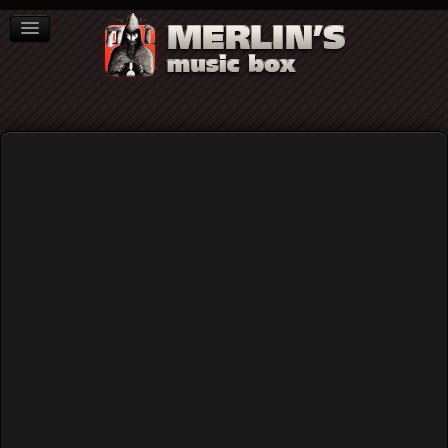
ΒΙΒΛΙΑ
NEWS
ΣΥΝΕΝΤΕΥΞΕΙΣ
Home
Blog
Στιγμιότυπο: Ο Otis Redding στο Φεστιβάλ του Monterey,
Σάββατο, 17 Ιουνίου 1967...
Στιγμιότυπο: Ο Otis Redding στο
Φεστιβάλ του Monterey, Σάββατο, 17
Ιουνίου 1967...
Published: Thursday, 27 January 2022 18:56
Written by
Merlin's Music Box