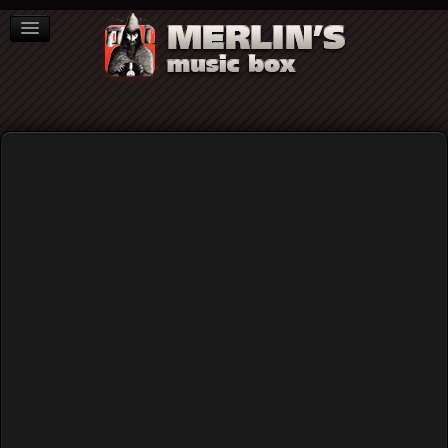
ΒΙΒΛΙΑ
NEWS
ΣΥΝΕΝΤΕΥΞΕΙΣ
Home
Blog
Cat Power sings Dylan | ή αλλιώς: φωνή μες στη φωνή,
φάντασμα μες στο φάντασμα...
Cat Power sings Dylan | ή αλλιώς:
φωνή μες στη φωνή, φάντασμα μες
στο φάντασμα...
Published: Wednesday, 21 May 2025 20:33
Written by
Μάριος Σοφοκλέους