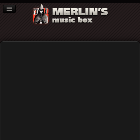
ΒΙΒΛΙΑ
NEWS
ΣΥΝΕΝΤΕΥΞΕΙΣ
Home
Blog
The Man & His Failures - Survival Kit (Geheimnis Records,
2025)
The Man & His Failures - Survival Kit
(Geheimnis Records, 2025)
Published: Wednesday, 31 December 2025 10:32
Written by
Χρήστος Κορναράκης