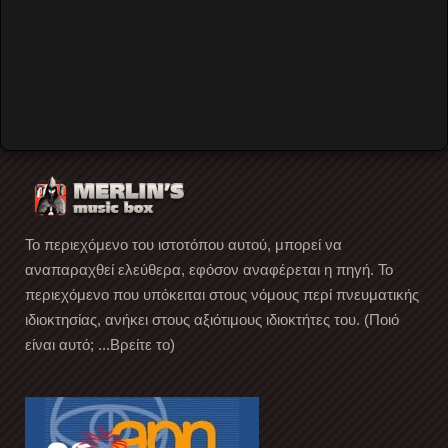
των Residents μας επισκέφτηκε, στα πλαίσια της
περιοδείας με τίτλο Cube-E (The History of American
Music
…
Read More
Το περιεχόμενο του ιστοτόπου αυτού, μπορεί να
αναπαραχθεί ελεύθερα, εφόσον αναφέρεται η πηγή. Το
περιεχόμενο που υπόκειται στους νόμους περί πνευματικής
ιδιοκτησίας, ανήκει στους αξιότιμους ιδιοκτήτες του. (Ποιό
είναι αυτό; ...Βρείτε το)