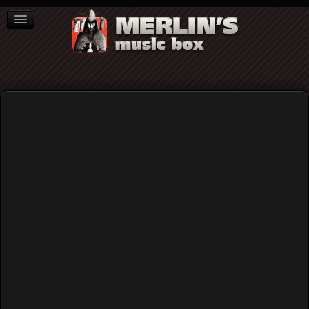
ΒΙΒΛΙΑ
NEWS
ΣΥΝΕΝΤΕΥΞΕΙΣ
Gad Gadget
Ποιος θυμάται τον Fad Gadget;