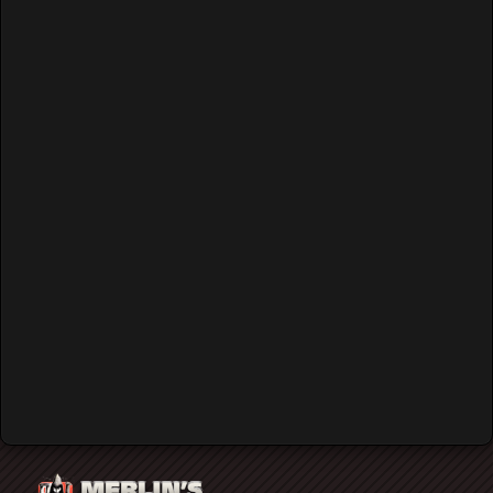
Login
Username
Password
Remember Me
Forgot your password?
Forgot your username?
Create an account