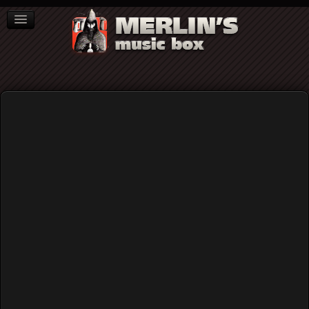
ΒΙΒΛΙΑ
NEWS
ΣΥΝΕΝΤΕΥΞΕΙΣ
The Steams
The Steams: Aπό την άγρια ζύμωση
στην εμπραγμάτωση της ανάγκης για
έκφραση...