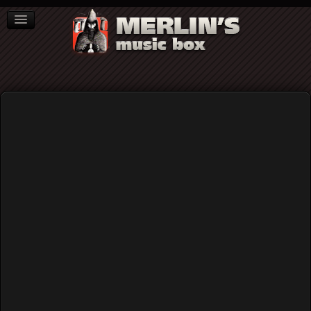
ΒΙΒΛΙΑ
NEWS
ΣΥΝΕΝΤΕΥΞΕΙΣ
Home
Blog
Ο Λαβύρινθος του Μπόρχες και ο Χριστός στο Μουντιάλ
του 1994...
Ο Λαβύρινθος του Μπόρχες και ο
Χριστός στο Μουντιάλ του 1994...
Published: Thursday, 21 March 2024 18:24
Written by
Γιώργος Τσέκας