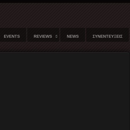
EVENTS
REVIEWS
NEWS
ΣΥΝΕΝΤΕΥΞΕΙΣ
Γράφει ο
Γιάννης
Καστανάρας