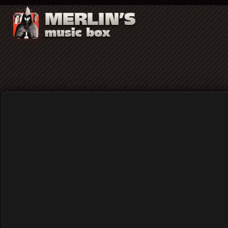
Στο μαύρο ανάμεσα στα καρέ: Το Tarwar
Home
Blog
Στο μαύρο ανάμεσα στα καρέ
των κόμικς...
Published: Thursday, 05 February 2026 11:59
Written by
Χρήστος Κορναράκης