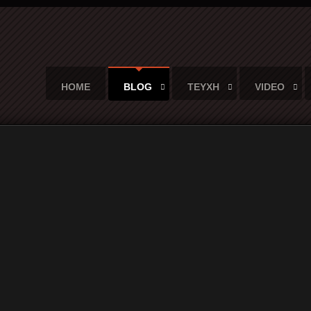
HOME
BLOG
ΤΕΥΧΗ
VIDEO
 του Ιλάν Μανουάχ και η σιωπηλή παγκόσμια γλώσσα των κόμικς...
: Το Tarwar του Ιλάν Μανουάχ κ