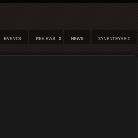
EVENTS
REVIEWS
NEWS
ΣΥΝΕΝΤΕΥΞΕΙΣ
αι η σιωπηλή παγκόσμια γλώσσα
Γράφει ο
Χρήστος Κορναράκης