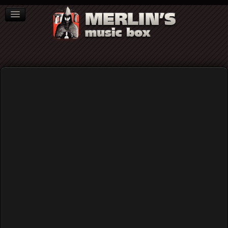
ΒΙΒΛΙΑ
NEWS
ΣΥΝΕΝΤΕΥΞΕΙΣ
Home
Blog
The Sences: "Can't Beat The Sences" (LP, Lost in Tyme
Records)
The Sences: "Can't Beat The
Sences" (LP, Lost in Tyme Records)
Published: Wednesday, 17 June 2026 11:07
Written by
Γιάννης Καστανάρας