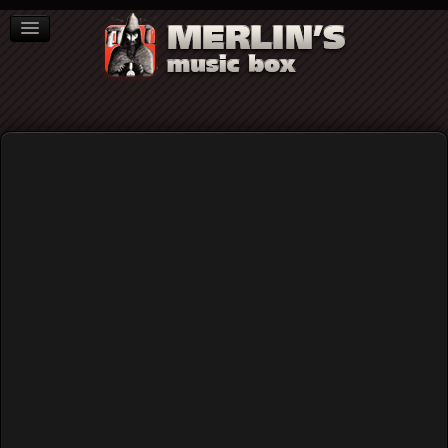
ΒΙΒΛΙΑ
NEWS
ΣΥΝΕΝΤΕΥΞΕΙΣ
Ginger Baker
Cream: Το πρώτο σούπερ-γκρουπ της
rock και η εποχή που τους καθιέρωσε
σαν μια από τις μεγαλύτερες μπάντες
όλων των εποχών...