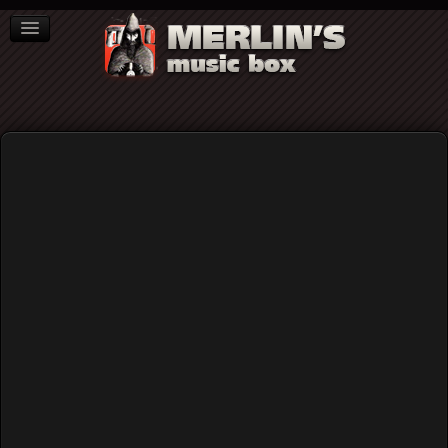
ΒΙΒΛΙΑ
NEWS
ΣΥΝΕΝΤΕΥΞΕΙΣ
Jeffrey Lee Pierce
Jeffrey Lee Pierce - Ο Κήρυκας των
Punk - Blues