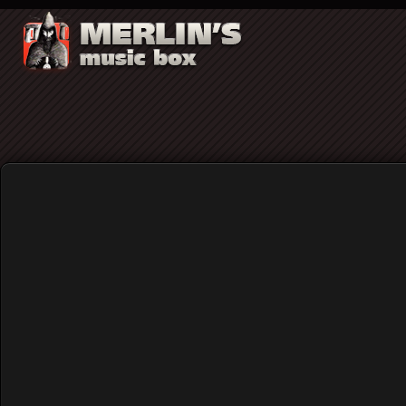
Kurt Cobain
H Kim Gordon για τον Kurt Cobain: "Πάνω στη
από τα βάθη του κορμιού του"...