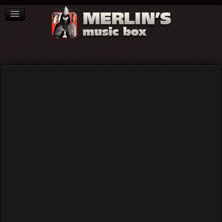
ΒΙΒΛΙΑ
NEWS
ΣΥΝΕΝΤΕΥΞΕΙΣ
The Last Drive
The Last Drive: Το νέο, ομώνυμο
άλμπουμ τους από μια δεύτερη
σκοπιά...