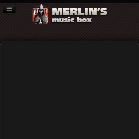
ΒΙΒΛΙΑ
NEWS
ΣΥΝΕΝΤΕΥΞΕΙΣ
Villa 21
Villa 21: Future Survivors,
Hellucinations & Stories From The
Creep (συνέντευξη στο Merlin's Music
Box)