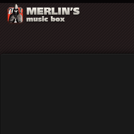
Το μνήμα του καουμπόι και ο τόπος του 
Home
Blog
Το μνήμα του καουμπόι και ο
Published: Sunday, 07 November 2021 10:46
Written by
Γιώργος Τσέκας