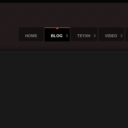
HOME
BLOG
ΤΕΥΧΗ
VIDEO
άταφου νεκρού...
 τόπος του άταφου νεκρού...