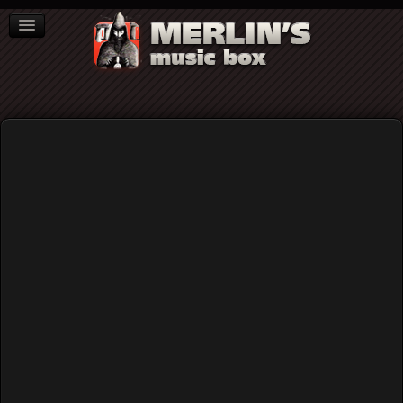
ΒΙΒΛΙΑ
NEWS
ΣΥΝΕΝΤΕΥΞΕΙΣ
Home
Blog
Punch-Drunk Love: Όταν η αγάπη έρχεται σαν γροθιά στο
στομάχι... (Αφιέρωμα στον Paul Thomas Anderson #5)
Punch-Drunk Love: Όταν η αγάπη
έρχεται σαν γροθιά στο στομάχι...
(Αφιέρωμα στον Paul Thomas
Anderson #5)
Published: Saturday, 12 July 2025 10:11