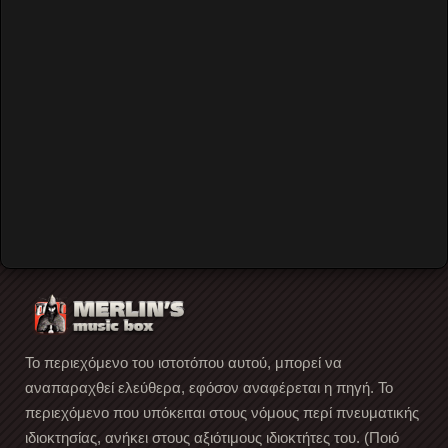
Read More
Οι Residents στο Ροδον στις 7
Νοεμβρίου 1989 (audio)
Οι μυστηριώδης avant-garde μπάντα
των Residents μας επισκέφτηκε, στα πλαίσια της
περιοδείας με τίτλο Cube-E (The History of American
Music
…
Read More
Το περιεχόμενο του ιστοτόπου αυτού, μπορεί να
αναπαραχθεί ελεύθερα, εφόσον αναφέρεται η πηγή. Το
περιεχόμενο που υπόκειται στους νόμους περί πνευματικής
ιδιοκτησίας, ανήκει στους αξιότιμους ιδιοκτήτες του. (Ποιό