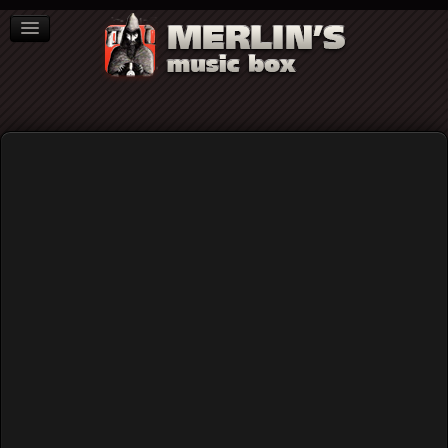
ΒΙΒΛΙΑ
NEWS
ΣΥΝΕΝΤΕΥΞΕΙΣ
Home
Blog
«Under The Spell»: Το ντεμπούτο άλμπουμ των Γερμανών
Morbyda είναι ένας φόρος τιμής στη δύναμη του μέταλ ως
καλλιτεχνική αλλά και ιδεολογική έκφραση...
«Under The Spell»: Το ντεμπούτο
άλμπουμ των Γερμανών Morbyda
είναι ένας φόρος τιμής στη δύναμη
του μέταλ ως καλλιτεχνική αλλά και
ιδεολογική έκφραση...