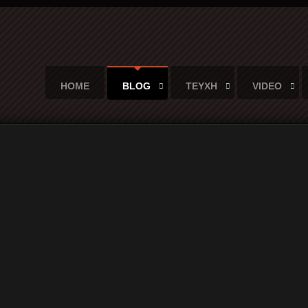
HOME
BLOG
ΤΕΥΧΗ
VIDEO
 “Big House”
eat Artists: “Big House”