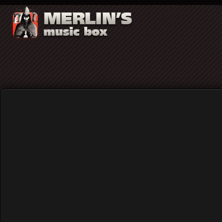
Πάνος Μπίρμπας & The Nile Beat Artists:
Home
Blog
Πάνος Μπίρμπας & The Nile B
Published: Tuesday, 09 December 2025 13:21
Written by
Χρήστος Κορναράκης