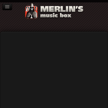
ΒΙΒΛΙΑ
NEWS
ΣΥΝΕΝΤΕΥΞΕΙΣ
Home
Blog
Ανέστης Δελιάς: «Ένας άγγελος πεταμένος στα
σκουπίδια...»
Ανέστης Δελιάς: «Ένας άγγελος
πεταμένος στα σκουπίδια...»
Published: Tuesday, 02 August 2022 18:48
Written by
Προκόπης Σαμαρτζής