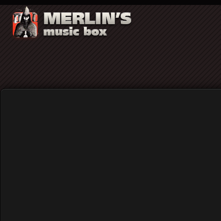
O Jean-Luc Godard, oι Rolling Stones, 
Home
Blog
O Jean-Luc Godard, oι Rolli
πυρκαγιά...
Published: Saturday, 08 November 2025 12:03
Written by
Γιάννης Καστανάρας