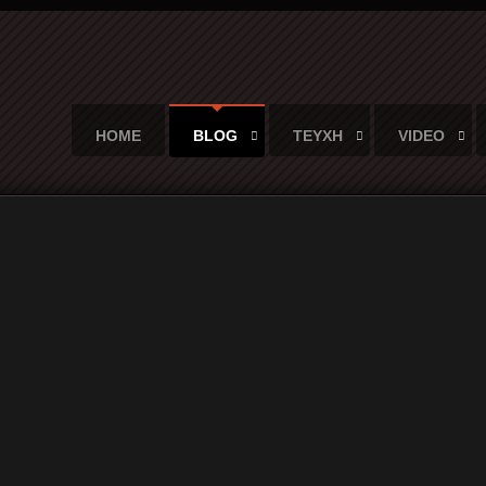
HOME
BLOG
ΤΕΥΧΗ
VIDEO
ο Μιχαήλ Μπουλγκάκοφ και μια καταστροφική πυρκαγιά...
ng Stones, ο Μιχαήλ Μπουλγκάκοφ