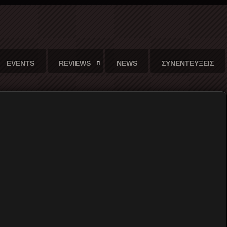
EVENTS
REVIEWS
NEWS
ΣΥΝΕΝΤΕΥΞΕΙΣ
Γράφει ο
Θανάσης Μήνας