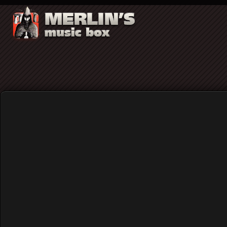
Blog
Home
Anomalos Kosmos – ca.fu.of
Published: Monday, 03 August 2026 11:03
Written by Χρήστος Κορναράκης