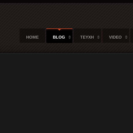
HOME
BLOG
ΤΕΥΧΗ
VIDEO
έσα από την ιστορία των Damned...
ck σκηνής μέσα από την ιστορία 