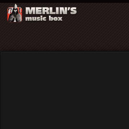
Η αρχή της αγγλικής punk rock σκηνής μ
Home
Blog
Η αρχή της αγγλικής punk ro
Published: Saturday, 04 November 2023 20:26
Written by
Μιχάλης Πούγουνας